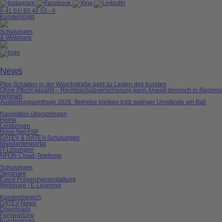
0 41 01/ 83 48 03 - 0
Kundenlogin
Schulungen
& Webinare
News
Pkw-Schaden in der Waschstraße geht zu Lasten des Kunden
Ohne Pflicht gezahlt – Rechtsschutzversicherung kann Anwalt dennoch in Regress
nehmen
Ausbildungsumfrage 2026: Betriebe bleiben trotz widriger Umstände am Ball
Navigation überspringen
Home
Leistungen
Novo-Net ASP
DATEV & DATEV-Schulungen
Mandantenportal
IT-Lösungen
NFON Cloud-Telefonie
Schulungen
Seminare
Event Präsenzveranstaltung
Webinare / E-Learning
Kundenbereich
DATEV-News
Downloads
Fernwartung
Kundenlogin