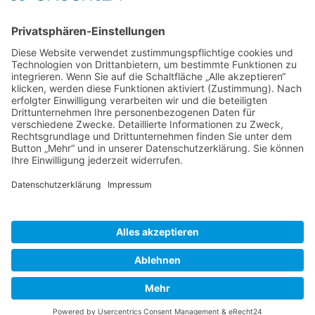
Impressum
Datenschutz
Kontakt
Cookie-Einstellungen
Home
Leistungen
Novo-Net ASP
DATEV & DATEV-Schulungen
Mandantenportal
IT-Lösungen
NFON Cloud-Telefonie
Schulungen
Seminare
Event Präsenzveranstaltung
Webinare / E-Learning
Kundenbereich
DATEV-News
Downloads
Fernwartung
Kundenlogin
Unternehmen
Über Uns
Partner
Kunden & Referenzen
Karriere
Kontakt
Ihr Browser ist veraltet
Aktualisieren sie bitte ihren Browser um diese Webseite ohne Probleme
anzuzeigen.
Your browser is outdated
You have to update your browser to view this webseite without any problems