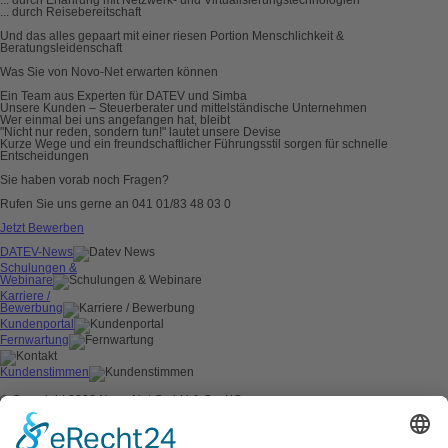
... durch Reisebereitschaft
Und das alles gepaart mit einer riesen Portion Menschlichkeit &
Beratungsleidenschaft
Was Sie von Novo-Net erwarten können
Ein Team aus Experten für DATEV und Simba
Unsere Kunden – Steuerberater und mittelständische Unternehmen
Wer einmal bei uns angefangen hat, bleibt
"Nicht nur reden, sondern tun!" lautet unsere Devise
Kurze Wege und ein freundschaftlicher Führungsstil sorgen für schnelle
Entscheidungen
Sie haben vorab noch Fragen?
Rufen Sie uns gerne an 041 01/83 48 03 0
Jetzt Bewerben
DATEV-News
Schulungen &
Webinare
Karriere /
Bewerbung
Kundenportal
Fernwartung
Kundenstimmen
© Copyright 2026 Novo-Net GmbH & Co. KG
AGB