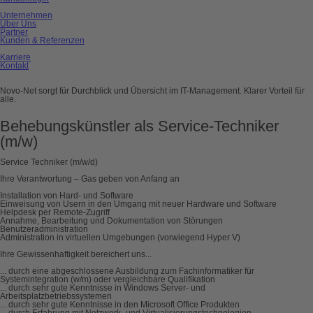
Unternehmen
Über Uns
Partner
Kunden & Referenzen
Karriere
Kontakt
Novo-Net sorgt für Durchblick und Übersicht im IT-Management. Klarer Vorteil für
alle.
Behebungskünstler als Service-Techniker
(m/w)
Service Techniker (m/w/d)
Ihre Verantwortung – Gas geben von Anfang an
Installation von Hard- und Software
Einweisung von Usern in den Umgang mit neuer Hardware und Software
Helpdesk per Remote-Zugriff
Annahme, Bearbeitung und Dokumentation von Störungen
Benutzeradministration
Administration in virtuellen Umgebungen (vorwiegend Hyper V)
Ihre Gewissenhaftigkeit bereichert uns...
... durch eine abgeschlossene Ausbildung zum Fachinformatiker für
Systemintegration (w/m) oder vergleichbare Qualifikation
... durch sehr gute Kenntnisse in Windows Server- und
Arbeitsplatzbetriebssystemen
... durch sehr gute Kenntnisse in den Microsoft Office Produkten
... durch Erfahrung mit Netzwerk- und Virtualisierungstechnologien