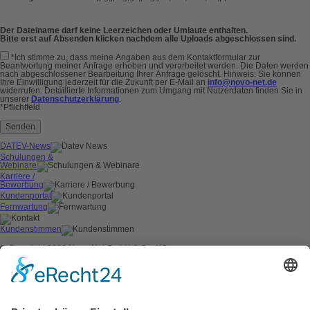
Der Dateiname darf keine Leerzeichen oder Umlaute enthalten.
Bitte erst auf Absenden klicken nachdem alle Uploads abgeschlossen sind.
*Ich stimme zu, dass meine Angaben aus dem Kontaktformular zur
Beantwortung meiner Anfrage erhoben und verarbeitet werden. Die Daten werden
nach abgeschlossener Bearbeitung Ihrer Anfrage gelöscht. Hinweis: Sie können
Ihre Einwilligung jederzeit für die Zukunft per E-Mail an
info@novo-net.de
widerrufen. Detaillierte Informationen zum Umgang mit Nutzerdaten finden Sie in
unserer
Datenschutzerklärung
.
*Pflichtfeld
Senden
DATEV-News
Schulungen &
Webinare
Karriere /
Bewerbung
Kundenportal
Fernwartung
Kundenstimmen
© Copyright 2026 Novo-Net GmbH & Co. KG
AGB
Impressum
Datenschutz
Kontakt
Cookie-Einstellungen