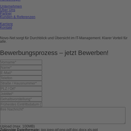
Unternehmen
Über Uns
Partner
Kunden & Referenzen
Karriere
Kontakt
Novo-Net sorgt für Durchblick und Übersicht im IT-Management. Klarer Vorteil für
alle.
Bewerbungsprozess – jetzt Bewerben!
Upload (max. 100MB)
Zulässige Dateiformate:
jpg,jpeg,gif,png,pdf,doc,docx,xls,ppt