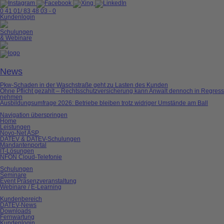
0 41 01/ 83 48 03 - 0
Kundenlogin
Schulungen
& Webinare
News
Pkw-Schaden in der Waschstraße geht zu Lasten des Kunden
Ohne Pflicht gezahlt – Rechtsschutzversicherung kann Anwalt dennoch in Regress
nehmen
Ausbildungsumfrage 2026: Betriebe bleiben trotz widriger Umstände am Ball
Navigation überspringen
Home
Leistungen
Novo-Net ASP
DATEV & DATEV-Schulungen
Mandantenportal
IT-Lösungen
NFON Cloud-Telefonie
Schulungen
Seminare
Event Präsenzveranstaltung
Webinare / E-Learning
Kundenbereich
DATEV-News
Downloads
Fernwartung
Kundenlogin