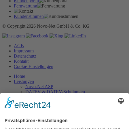
Kundenportal
Fernwartung
Kundenstimmen
© Copyright 2026 Novo-Net GmbH & Co. KG
AGB
Impressum
Datenschutz
Kontakt
Cookie-Einstellungen
Home
Leistungen
Novo-Net ASP
DATEV & DATEV-Schulungen
Mandantenportal
IT-Lösungen
NFON Cloud-Telefonie
Schulungen
Seminare
Event Präsenzveranstaltung
Webinare / E-Learning