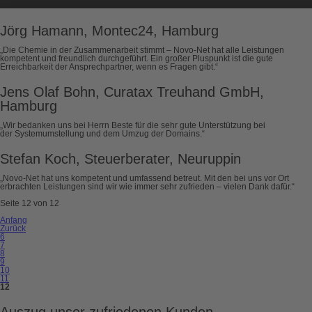
Jörg Hamann, Montec24, Hamburg
„Die Chemie in der Zusammenarbeit stimmt – Novo-Net hat alle Leistungen
kompetent und freundlich durchgeführt. Ein großer Pluspunkt ist die gute
Erreichbarkeit der Ansprechpartner, wenn es Fragen gibt.“
Jens Olaf Bohn, Curatax Treuhand GmbH,
Hamburg
„Wir bedanken uns bei Herrn Beste für die sehr gute Unterstützung bei
der Systemumstellung und dem Umzug der Domains.“
Stefan Koch, Steuerberater, Neuruppin
„Novo-Net hat uns kompetent und umfassend betreut. Mit den bei uns vor Ort
erbrachten Leistungen sind wir wie immer sehr zufrieden – vielen Dank dafür.“
Seite 12 von 12
Anfang
Zurück
6
7
8
9
10
11
12
Auszug unser zufriedenen Kunden