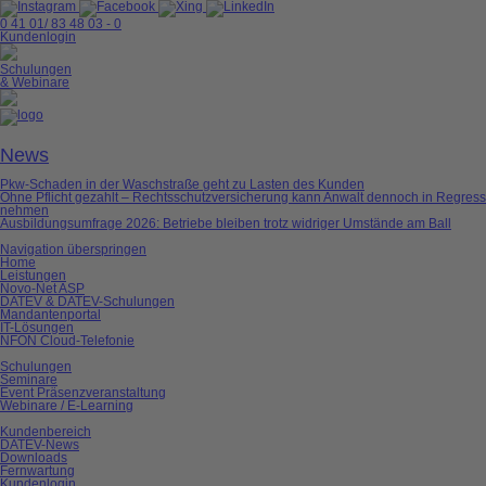
0 41 01/ 83 48 03 - 0
Kundenlogin
Schulungen
& Webinare
News
Pkw-Schaden in der Waschstraße geht zu Lasten des Kunden
Ohne Pflicht gezahlt – Rechtsschutzversicherung kann Anwalt dennoch in Regress
nehmen
Ausbildungsumfrage 2026: Betriebe bleiben trotz widriger Umstände am Ball
Navigation überspringen
Home
Leistungen
Novo-Net ASP
DATEV & DATEV-Schulungen
Mandantenportal
IT-Lösungen
NFON Cloud-Telefonie
Schulungen
Seminare
Event Präsenzveranstaltung
Webinare / E-Learning
Kundenbereich
DATEV-News
Downloads
Fernwartung
Kundenlogin