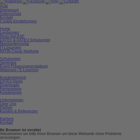
AGB
Impressum
Datenschutz
Kontakt
Cookie-Einstellungen
Home
Leistungen
Novo-Net ASP
DATEV & DATEV-Schulungen
Mandantenportal
IT-Lösungen
NFON Cloud-Telefonie
Schulungen
Seminare
Event Präsenzveranstaltung
Webinare / E-Learning
Kundenbereich
DATEV-News
Downloads
Fernwartung
Kundenlogin
Unternehmen
Über Uns
Partner
Kunden & Referenzen
Karriere
Kontakt
Ihr Browser ist veraltet
Aktualisieren sie bitte ihren Browser um diese Webseite ohne Probleme
anzuzeigen.